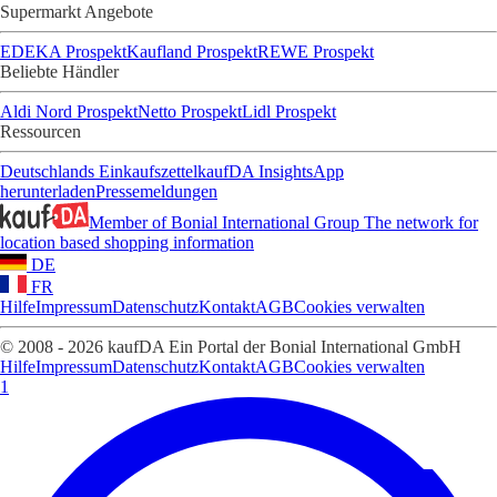
Supermarkt Angebote
EDEKA Prospekt
Kaufland Prospekt
REWE Prospekt
Beliebte Händler
Aldi Nord Prospekt
Netto Prospekt
Lidl Prospekt
Ressourcen
Deutschlands Einkaufszettel
kaufDA Insights
App
herunterladen
Pressemeldungen
Member of Bonial International Group
The network for
location based shopping information
DE
FR
Hilfe
Impressum
Datenschutz
Kontakt
AGB
Cookies verwalten
© 2008 - 2026 kaufDA Ein Portal der Bonial International GmbH
Hilfe
Impressum
Datenschutz
Kontakt
AGB
Cookies verwalten
1