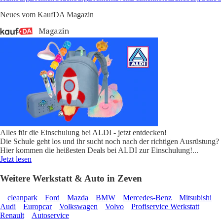
Neues vom KaufDA Magazin
Alles für die Einschulung bei ALDI - jetzt entdecken!
Die Schule geht los und ihr sucht noch nach der richtigen Ausrüstung?
Hier kommen die heißesten Deals bei ALDI zur Einschulung!
...
Jetzt lesen
Weitere Werkstatt & Auto in Zeven
cleanpark
Ford
Mazda
BMW
Mercedes-Benz
Mitsubishi
Audi
Europcar
Volkswagen
Volvo
Profiservice Werkstatt
Renault
Autoservice