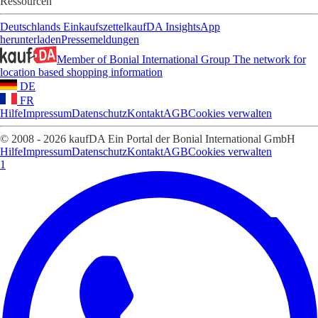
Ressourcen
Deutschlands Einkaufszettel
kaufDA Insights
App
herunterladen
Pressemeldungen
Member of Bonial International Group
The network for
location based shopping information
DE
FR
Hilfe
Impressum
Datenschutz
Kontakt
AGB
Cookies verwalten
© 2008 - 2026 kaufDA Ein Portal der Bonial International GmbH
Hilfe
Impressum
Datenschutz
Kontakt
AGB
Cookies verwalten
1