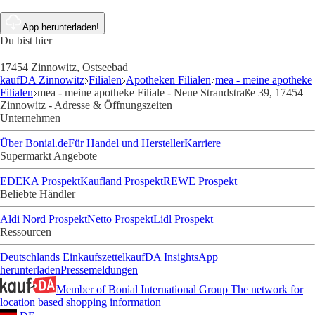
App herunterladen!
Du bist hier
17454 Zinnowitz, Ostseebad
kaufDA Zinnowitz
Filialen
Apotheken Filialen
mea - meine apotheke
Filialen
mea - meine apotheke Filiale - Neue Strandstraße 39, 17454
Zinnowitz - Adresse & Öffnungszeiten
Unternehmen
Über Bonial.de
Für Handel und Hersteller
Karriere
Supermarkt Angebote
EDEKA Prospekt
Kaufland Prospekt
REWE Prospekt
Beliebte Händler
Aldi Nord Prospekt
Netto Prospekt
Lidl Prospekt
Ressourcen
Deutschlands Einkaufszettel
kaufDA Insights
App
herunterladen
Pressemeldungen
Member of Bonial International Group
The network for
location based shopping information