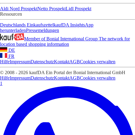
Aldi Nord Prospekt
Netto Prospekt
Lidl Prospekt
Ressourcen
Deutschlands Einkaufszettel
kaufDA Insights
App
herunterladen
Pressemeldungen
Member of Bonial International Group
The network for
location based shopping information
DE
FR
Hilfe
Impressum
Datenschutz
Kontakt
AGB
Cookies verwalten
© 2008 - 2026 kaufDA Ein Portal der Bonial International GmbH
Hilfe
Impressum
Datenschutz
Kontakt
AGB
Cookies verwalten
1