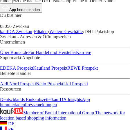
Finde jetzt die nächste DHL Paketshop Filiale in Deiner Nähe!
App herunterladen
Du bist hier
08056 Zwickau
kaufDA Zwickau
Filialen
Weitere Geschäfte
DHL Paketshop
Zwickau - Adressen & Öffnungszeiten
Unternehmen
Über Bonial.de
Für Handel und Hersteller
Karriere
Supermarkt Angebote
EDEKA Prospekt
Kaufland Prospekt
REWE Prospekt
Beliebte Händler
Aldi Nord Prospekt
Netto Prospekt
Lidl Prospekt
Ressourcen
Deutschlands Einkaufszettel
kaufDA Insights
App
herunterladen
Pressemeldungen
Member of Bonial International Group
The network for
location based shopping information
DE
FR