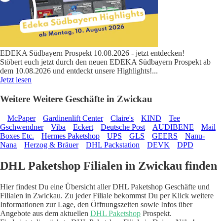
EDEKA Südbayern Prospekt 10.08.2026 - jetzt entdecken!
Stöbert euch jetzt durch den neuen EDEKA Südbayern Prospekt ab
dem 10.08.2026 und entdeckt unsere Highlights!
...
Jetzt lesen
Weitere Weitere Geschäfte in Zwickau
McPaper
Gardinenlift Center
Claire's
KIND
Tee
Gschwendner
Viba
Eckert
Deutsche Post
AUDIBENE
Mail
Boxes Etc.
Hermes Paketshop
UPS
GLS
GEERS
Nanu-
Nana
Herzog & Bräuer
DHL Packstation
DEVK
DPD
DHL Paketshop Filialen in Zwickau finden
Hier findest Du eine Übersicht aller DHL Paketshop Geschäfte und
Filialen in Zwickau. Zu jeder Filiale bekommst Du per Klick weitere
Informationen zur Lage, den Öffnungszeiten sowie Infos über
Angebote aus dem aktuellen
DHL Paketshop
Prospekt.