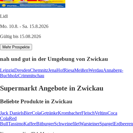
Lidl
Mo. 10.8. - Sa. 15.8.2026
Gültig bis 15.08.2026
Mehr Prospekte
nah und gut in der Umgebung von Zwickau
Leipzig
Dresden
Chemnitz
Jena
Hof
Riesa
Meißen
Werdau
Annaberg-
Buchholz
Crimmitschau
Supermarkt Angebote in Zwickau
Beliebte Produkte in Zwickau
Jack Daniels
Bier
Cola
Getränke
Krombacher
Fleisch
Veltins
Coca
Cola
Red
Bull
Tassimo
Kaffee
Bitburger
Schweinefilet
Warsteiner
Spargel
Erdbeeren