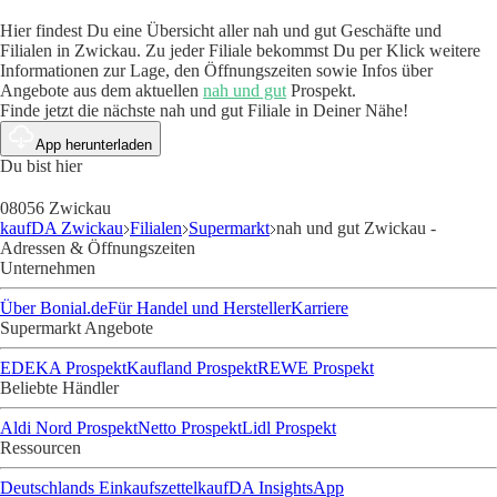
Hier findest Du eine Übersicht aller nah und gut Geschäfte und
Filialen in Zwickau. Zu jeder Filiale bekommst Du per Klick weitere
Informationen zur Lage, den Öffnungszeiten sowie Infos über
Angebote aus dem aktuellen
nah und gut
Prospekt.
Finde jetzt die nächste nah und gut Filiale in Deiner Nähe!
App herunterladen
Du bist hier
08056 Zwickau
kaufDA Zwickau
Filialen
Supermarkt
nah und gut Zwickau -
Adressen & Öffnungszeiten
Unternehmen
Über Bonial.de
Für Handel und Hersteller
Karriere
Supermarkt Angebote
EDEKA Prospekt
Kaufland Prospekt
REWE Prospekt
Beliebte Händler
Aldi Nord Prospekt
Netto Prospekt
Lidl Prospekt
Ressourcen
Deutschlands Einkaufszettel
kaufDA Insights
App