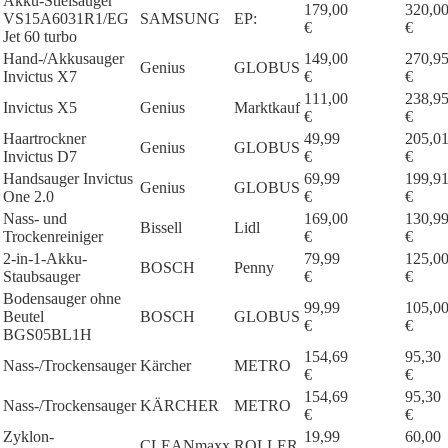
Akku-Stielsauger
179,00
320,0
VS15A6031R1/EG
SAMSUNG
EP:
€
€
Jet 60 turbo
Hand-/Akkusauger
149,00
270,9
Genius
GLOBUS
Invictus X7
€
€
111,00
238,9
Invictus X5
Genius
Marktkauf
€
€
Haartrockner
49,99
205,0
Genius
GLOBUS
Invictus D7
€
€
Handsauger Invictus
69,99
199,9
Genius
GLOBUS
One 2.0
€
€
Nass- und
169,00
130,9
Bissell
Lidl
Trockenreiniger
€
€
2-in-1-Akku-
79,99
125,0
BOSCH
Penny
Staubsauger
€
€
Bodensauger ohne
99,99
105,0
Beutel
BOSCH
GLOBUS
€
€
BGS05BL1H
154,69
95,30
Nass-/Trockensauger
Kärcher
METRO
€
€
154,69
95,30
Nass-/Trockensauger
KÄRCHER
METRO
€
€
Zyklon-
19,99
60,00
CLEANmaxx
ROLLER