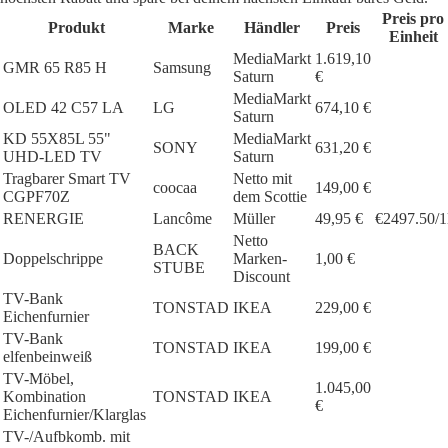
Preis pro
Produkt
Marke
Händler
Preis
Einheit
MediaMarkt
1.619,10
GMR 65 R85 H
Samsung
Saturn
€
MediaMarkt
OLED 42 C57 LA
LG
674,10 €
Saturn
KD 55X85L 55"
MediaMarkt
SONY
631,20 €
UHD-LED TV
Saturn
Tragbarer Smart TV
Netto mit
coocaa
149,00 €
CGPF70Z
dem Scottie
RENERGIE
Lancôme
Müller
49,95 €
€2497.50/1
Netto
BACK
Doppelschrippe
Marken-
1,00 €
STUBE
Discount
TV-Bank
TONSTAD
IKEA
229,00 €
Eichenfurnier
TV-Bank
TONSTAD
IKEA
199,00 €
elfenbeinweiß
TV-Möbel,
1.045,00
Kombination
TONSTAD
IKEA
€
Eichenfurnier/Klarglas
TV-/Aufbkomb. mit