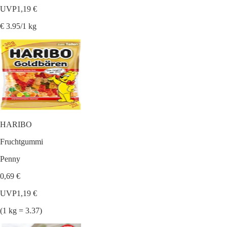
UVP
1,19 €
€ 3.95/1 kg
HARIBO
Fruchtgummi
Penny
0,69 €
UVP
1,19 €
(1 kg = 3.37)