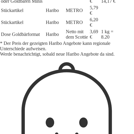
oder Goldbären Minis
€
14,17 €
5,79
Stückartikel
Haribo
METRO
€
6,20
Stückartikel
Haribo
METRO
€
Netto mit
3,69
1 kg =
Dose Goldbärformat
Haribo
dem Scottie
€
8.20
* Der Preis der gezeigten Haribo Angebote kann regionale
Unterschiede aufweisen.
Werde benachrichtigt, sobald neue Haribo Angebote da sind.
1