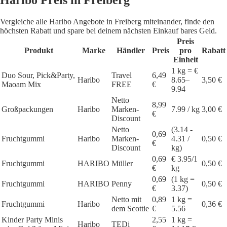
Haribo Preis in Freiberg
Vergleiche alle Haribo Angebote in Freiberg miteinander, finde den
höchsten Rabatt und spare bei deinem nächsten Einkauf bares Geld.
Preis
Produkt
Marke
Händler
Preis
pro
Rabatt
Einheit
1 kg = €
Duo Sour, Pick&Party,
Travel
6,49
Haribo
8.65–
3,50 €
Maoam Mix
FREE
€
9.94
Netto
8,99
Großpackungen
Haribo
Marken-
7.99 / kg
3,00 €
€
Discount
Netto
(3.14 -
0,69
Fruchtgummi
Haribo
Marken-
4.31 /
0,50 €
€
Discount
kg)
0,69
€ 3.95/1
Fruchtgummi
HARIBO
Müller
0,50 €
€
kg
0,69
(1 kg =
Fruchtgummi
HARIBO
Penny
0,50 €
€
3.37)
Netto mit
0,89
1 kg =
Fruchtgummi
Haribo
0,36 €
dem Scottie
€
5.56
Kinder Party Minis
2,55
1 kg =
Haribo
TEDi