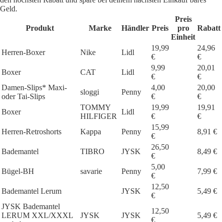
Geld.
Preis
Produkt
Marke
Händler
Preis
pro
Rabatt
Einheit
19,99
24,96
Herren-Boxer
Nike
Lidl
€
€
9,99
20,01
Boxer
CAT
Lidl
€
€
Damen-Slips* Maxi-
4,00
20,00
sloggi
Penny
oder Tai-Slips
€
€
TOMMY
19,99
19,91
Boxer
Lidl
HILFIGER
€
€
15,99
Herren-Retroshorts
Kappa
Penny
8,91 €
€
26,50
Bademantel
TIBRO
JYSK
8,49 €
€
5,00
Bügel-BH
savarie
Penny
7,99 €
€
12,50
Bademantel Lerum
JYSK
5,49 €
€
JYSK Bademantel
12,50
LERUM XXL/XXXL
JYSK
JYSK
5,49 €
€