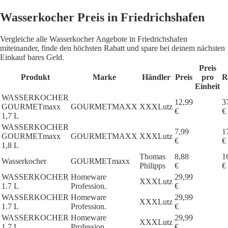
Wasserkocher Preis in Friedrichshafen
Vergleiche alle Wasserkocher Angebote in Friedrichshafen
miteinander, finde den höchsten Rabatt und spare bei deinem nächsten
Einkauf bares Geld.
Preis
Produkt
Marke
Händler
Preis
pro
R
Einheit
WASSERKOCHER
12,99
3
GOURMETmaxx
GOURMETMAXX
XXXLutz
€
€
1,7 L
WASSERKOCHER
7,99
1
GOURMETmaxx
GOURMETMAXX
XXXLutz
€
€
1,8 L
Thomas
8,88
1
Wasserkocher
GOURMETmaxx
Philipps
€
€
WASSERKOCHER
Homeware
29,99
XXXLutz
1.7 L
Profession.
€
WASSERKOCHER
Homeware
29,99
XXXLutz
1.7 L
Profession.
€
WASSERKOCHER
Homeware
29,99
XXXLutz
1.7 L
Profession.
€