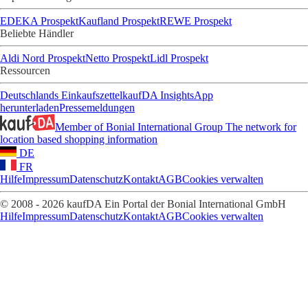
EDEKA Prospekt
Kaufland Prospekt
REWE Prospekt
Beliebte Händler
Aldi Nord Prospekt
Netto Prospekt
Lidl Prospekt
Ressourcen
Deutschlands Einkaufszettel
kaufDA Insights
App
herunterladen
Pressemeldungen
Member of Bonial International Group
The network for
location based shopping information
DE
FR
Hilfe
Impressum
Datenschutz
Kontakt
AGB
Cookies verwalten
© 2008 - 2026 kaufDA Ein Portal der Bonial International GmbH
Hilfe
Impressum
Datenschutz
Kontakt
AGB
Cookies verwalten