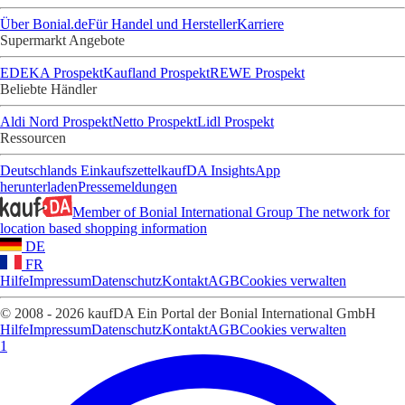
Über Bonial.de
Für Handel und Hersteller
Karriere
Supermarkt Angebote
EDEKA Prospekt
Kaufland Prospekt
REWE Prospekt
Beliebte Händler
Aldi Nord Prospekt
Netto Prospekt
Lidl Prospekt
Ressourcen
Deutschlands Einkaufszettel
kaufDA Insights
App
herunterladen
Pressemeldungen
Member of Bonial International Group
The network for
location based shopping information
DE
FR
Hilfe
Impressum
Datenschutz
Kontakt
AGB
Cookies verwalten
© 2008 - 2026 kaufDA Ein Portal der Bonial International GmbH
Hilfe
Impressum
Datenschutz
Kontakt
AGB
Cookies verwalten
1