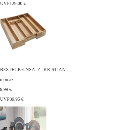
UVP
129,00 €
BESTECKEINSATZ „KRISTIAN“
mömax
9,99 €
UVP
39,95 €