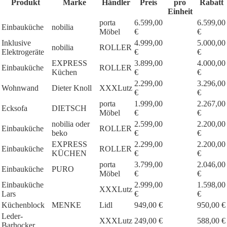
Produkt
Marke
Händler
Preis
pro
Rabatt
Einheit
porta
6.599,00
6.599,00
Einbauküche
nobilia
Möbel
€
€
Inklusive
4.999,00
5.000,00
nobilia
ROLLER
Elektrogeräte
€
€
EXPRESS
3.899,00
4.000,00
Einbauküche
ROLLER
Küchen
€
€
2.299,00
3.296,00
Wohnwand
Dieter Knoll
XXXLutz
€
€
porta
1.999,00
2.267,00
Ecksofa
DIETSCH
Möbel
€
€
nobilia oder
2.599,00
2.200,00
Einbauküche
ROLLER
beko
€
€
EXPRESS
2.299,00
2.200,00
Einbauküche
ROLLER
KÜCHEN
€
€
porta
3.799,00
2.046,00
Einbauküche
PURO
Möbel
€
€
Einbauküche
2.999,00
1.598,00
XXXLutz
Lars
€
€
Küchenblock
MENKE
Lidl
949,00 €
950,00 €
Leder-
XXXLutz
249,00 €
588,00 €
Barhocker