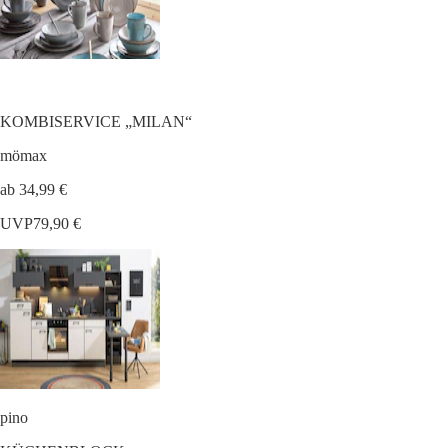
KOMBISERVICE „MILAN“
mömax
ab 34,99 €
UVP
79,90 €
pino