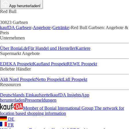
App herunterladen!
Red Bull
30823 Garbsen
kaufDA Garbsen
Angebote
Getränke
Red Bull Garbsen: Angebote &
Preis
Unternehmen
Über Bonial.de
Für Handel und Hersteller
Karriere
Supermarkt Angebote
EDEKA Prospekt
Kaufland Prospekt
REWE Prospekt
Beliebte Händler
Aldi Nord Prospekt
Netto Prospekt
Lidl Prospekt
Ressourcen
Deutschlands Einkaufszettel
kaufDA Insights
App
herunterladen
Pressemeldungen
Member of Bonial International Group
The network for
location based shopping information
DE
FR