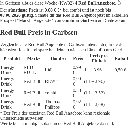
In Garbsen gibt es diese Woche (KW32)
4 Red Bull Angebote.
👆
Der
günstigste Preis
ist
0,88 €
🥇 bei combi und ist noch
bis
08.08.2026 gültig
. Schaue dir das Red Bull Angebot jetzt im aktuellen
Prospekt "Markt - Angebote" von
combi in Garbsen
auf Seite 20 an.
Red Bull Preis in Garbsen
Vergleiche alle Red Bull Angebote in Garbsen miteinander, finde den
höchsten Rabatt und spare bei deinem nächsten Einkauf bares Geld.
Preis pro
Produkt
Marke
Händler
Preis
Rabatt
Einheit
Energy
RED
0,99
Lidl
1 l = 3.96
0,50 €
Drink
BULL
€
Energy
0,99
Red Bull
REWE
(1 l = 3.96)
Drink
€
Energy
0,88
Red Bull
combi
(1 l = 3.52)
Drink
€
Energy
Thomas
0,92
Red Bull
(1 l = 3,68)
Drink
Philipps
€
* Der Preis der gezeigten Red Bull Angebote kann regionale
Unterschiede aufweisen.
Werde benachrichtigt, sobald neue Red Bull Angebote da sind.
1