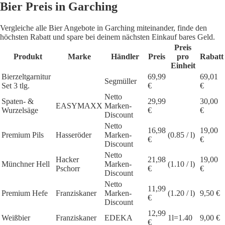
Bier Preis in Garching
Vergleiche alle Bier Angebote in Garching miteinander, finde den
höchsten Rabatt und spare bei deinem nächsten Einkauf bares Geld.
Preis
Produkt
Marke
Händler
Preis
pro
Rabatt
Einheit
Bierzeltgarnitur
69,99
69,01
Segmüller
Set 3 tlg.
€
€
Netto
Spaten- &
29,99
30,00
EASYMAXX
Marken-
Wurzelsäge
€
€
Discount
Netto
16,98
19,00
Premium Pils
Hasseröder
Marken-
(0.85 / l)
€
€
Discount
Netto
Hacker
21,98
19,00
Münchner Hell
Marken-
(1.10 / l)
Pschorr
€
€
Discount
Netto
11,99
Premium Hefe
Franziskaner
Marken-
(1.20 / l)
9,50 €
€
Discount
12,99
Weißbier
Franziskaner
EDEKA
1l=1.40
9,00 €
€