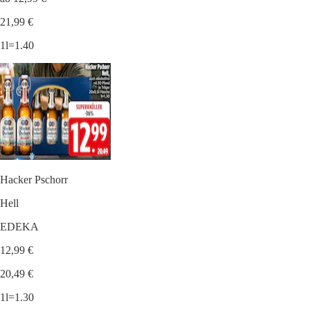
21,99 €
1l=1.40
Hacker Pschorr
Hell
EDEKA
12,99 €
20,49 €
1l=1.30