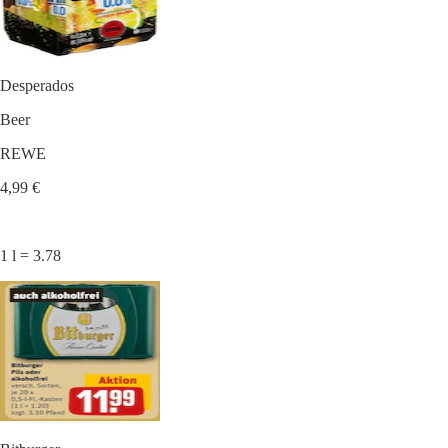
Desperados
Beer
REWE
4,99 €
1 l = 3.78