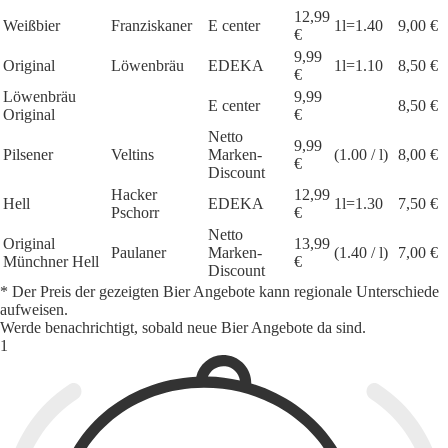
12,99
Weißbier
Franziskaner
E center
1l=1.40
9,00 €
€
9,99
Original
Löwenbräu
EDEKA
1l=1.10
8,50 €
€
Löwenbräu
9,99
E center
8,50 €
Original
€
Netto
9,99
Pilsener
Veltins
Marken-
(1.00 / l)
8,00 €
€
Discount
Hacker
12,99
Hell
EDEKA
1l=1.30
7,50 €
Pschorr
€
Netto
Original
13,99
Paulaner
Marken-
(1.40 / l)
7,00 €
Münchner Hell
€
Discount
* Der Preis der gezeigten Bier Angebote kann regionale Unterschiede
aufweisen.
Werde benachrichtigt, sobald neue Bier Angebote da sind.