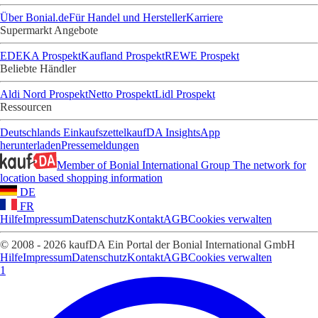
Über Bonial.de
Für Handel und Hersteller
Karriere
Supermarkt Angebote
EDEKA Prospekt
Kaufland Prospekt
REWE Prospekt
Beliebte Händler
Aldi Nord Prospekt
Netto Prospekt
Lidl Prospekt
Ressourcen
Deutschlands Einkaufszettel
kaufDA Insights
App
herunterladen
Pressemeldungen
Member of Bonial International Group
The network for
location based shopping information
DE
FR
Hilfe
Impressum
Datenschutz
Kontakt
AGB
Cookies verwalten
© 2008 - 2026 kaufDA Ein Portal der Bonial International GmbH
Hilfe
Impressum
Datenschutz
Kontakt
AGB
Cookies verwalten
1