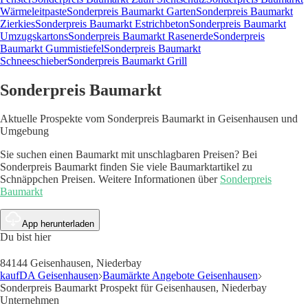
Wärmeleitpaste
Sonderpreis Baumarkt Garten
Sonderpreis Baumarkt
Zierkies
Sonderpreis Baumarkt Estrichbeton
Sonderpreis Baumarkt
Umzugskartons
Sonderpreis Baumarkt Rasenerde
Sonderpreis
Baumarkt Gummistiefel
Sonderpreis Baumarkt
Schneeschieber
Sonderpreis Baumarkt Grill
Sonderpreis Baumarkt
Aktuelle Prospekte vom Sonderpreis Baumarkt in Geisenhausen und
Umgebung
Sie suchen einen Baumarkt mit unschlagbaren Preisen? Bei
Sonderpreis Baumarkt finden Sie viele Baumarktartikel zu
Schnäppchen Preisen. Weitere Informationen über
Sonderpreis
Baumarkt
App herunterladen
Du bist hier
84144 Geisenhausen, Niederbay
kaufDA Geisenhausen
Baumärkte Angebote Geisenhausen
Sonderpreis Baumarkt Prospekt für Geisenhausen, Niederbay
Unternehmen