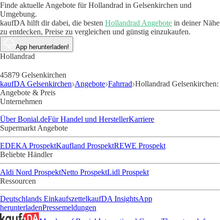
Finde aktuelle Angebote für Hollandrad in Gelsenkirchen und
Umgebung.
kaufDA hilft dir dabei, die besten
Hollandrad Angebote
in deiner Nähe
zu entdecken, Preise zu vergleichen und günstig einzukaufen.
App herunterladen!
Hollandrad
45879 Gelsenkirchen
kaufDA Gelsenkirchen
Angebote
Fahrrad
Hollandrad Gelsenkirchen:
Angebote & Preis
Unternehmen
Über Bonial.de
Für Handel und Hersteller
Karriere
Supermarkt Angebote
EDEKA Prospekt
Kaufland Prospekt
REWE Prospekt
Beliebte Händler
Aldi Nord Prospekt
Netto Prospekt
Lidl Prospekt
Ressourcen
Deutschlands Einkaufszettel
kaufDA Insights
App
herunterladen
Pressemeldungen