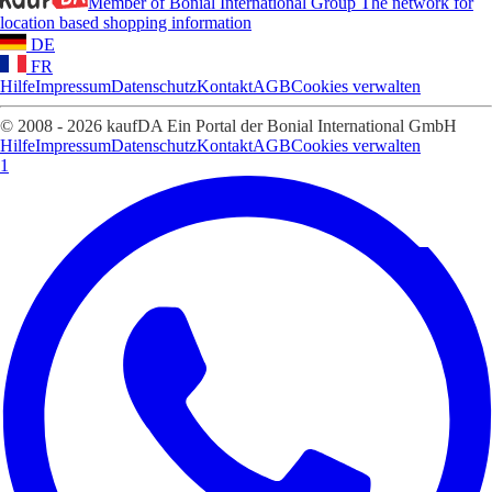
Member of Bonial International Group
The network for
location based shopping information
DE
FR
Hilfe
Impressum
Datenschutz
Kontakt
AGB
Cookies verwalten
© 2008 - 2026 kaufDA Ein Portal der Bonial International GmbH
Hilfe
Impressum
Datenschutz
Kontakt
AGB
Cookies verwalten
1