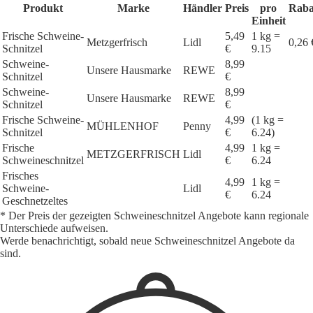
Produkt
Marke
Händler
Preis
pro
Raba
Einheit
Frische Schweine-
5,49
1 kg =
Metzgerfrisch
Lidl
0,26 
Schnitzel
€
9.15
Schweine-
8,99
Unsere Hausmarke
REWE
Schnitzel
€
Schweine-
8,99
Unsere Hausmarke
REWE
Schnitzel
€
Frische Schweine-
4,99
(1 kg =
MÜHLENHOF
Penny
Schnitzel
€
6.24)
Frische
4,99
1 kg =
METZGERFRISCH
Lidl
Schweineschnitzel
€
6.24
Frisches
4,99
1 kg =
Schweine-
Lidl
€
6.24
Geschnetzeltes
* Der Preis der gezeigten Schweineschnitzel Angebote kann regionale
Unterschiede aufweisen.
Werde benachrichtigt, sobald neue Schweineschnitzel Angebote da
sind.