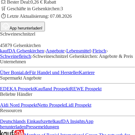
💥 Bester Deal:
0,26 € Rabatt
🛒 Geschäfte in Gelsenkirchen:
3
⏱️ Letzte Aktualisierung:
07.08.2026
App herunterladen!
Schweineschnitzel
45879 Gelsenkirchen
kaufDA Gelsenkirchen
Angebote
Lebensmittel
Fleisch
Schweinefleisch
Schweineschnitzel Gelsenkirchen: Angebote & Preis
Unternehmen
Über Bonial.de
Für Handel und Hersteller
Karriere
Supermarkt Angebote
EDEKA Prospekt
Kaufland Prospekt
REWE Prospekt
Beliebte Händler
Aldi Nord Prospekt
Netto Prospekt
Lidl Prospekt
Ressourcen
Deutschlands Einkaufszettel
kaufDA Insights
App
herunterladen
Pressemeldungen