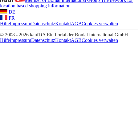
Member of Bonial International Group
The network for
location based shopping information
DE
FR
Hilfe
Impressum
Datenschutz
Kontakt
AGB
Cookies verwalten
© 2008 - 2026 kaufDA Ein Portal der Bonial International GmbH
Hilfe
Impressum
Datenschutz
Kontakt
AGB
Cookies verwalten