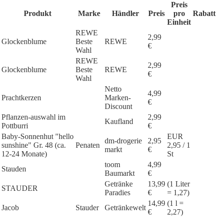
Preis
Produkt
Marke
Händler
Preis
pro
Rabatt
Einheit
REWE
2,99
Glockenblume
Beste
REWE
€
Wahl
REWE
2,99
Glockenblume
Beste
REWE
€
Wahl
Netto
4,99
Prachtkerzen
Marken-
€
Discount
Pflanzen-auswahl im
2,99
Kaufland
Pottburri
€
Baby-Sonnenhut "hello
EUR
dm-drogerie
2,95
sunshine" Gr. 48 (ca.
Penaten
2,95 / 1
markt
€
12-24 Monate)
St
toom
4,99
Stauden
Baumarkt
€
Getränke
13,99
(1 Liter
STAUDER
Paradies
€
= 1,27)
14,99
(1 l =
Jacob
Stauder
Getränkewelt
€
2,27)