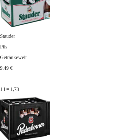
Stauder
Pils
Getränkewelt
9,49 €
1 l = 1,73