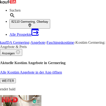
Suchen
82110 Germering, Oberbay
Alle Prospekte
kaufDA Germering
Angebote
Faschingskostüme
Kostüm Germering:
Angebote & Preis
Anzeigen
Aktuelle Kostüm Angebote in Germering
Alle Kostüm Angebote in der App öffnen
WEITER
endet bald