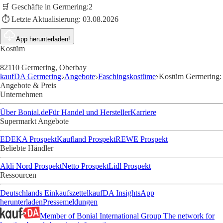
🛒 Geschäfte in Germering:
2
⏱️ Letzte Aktualisierung:
03.08.2026
App herunterladen!
Kostüm
82110 Germering, Oberbay
kaufDA Germering
Angebote
Faschingskostüme
Kostüm Germering:
Angebote & Preis
Unternehmen
Über Bonial.de
Für Handel und Hersteller
Karriere
Supermarkt Angebote
EDEKA Prospekt
Kaufland Prospekt
REWE Prospekt
Beliebte Händler
Aldi Nord Prospekt
Netto Prospekt
Lidl Prospekt
Ressourcen
Deutschlands Einkaufszettel
kaufDA Insights
App
herunterladen
Pressemeldungen
Member of Bonial International Group
The network for