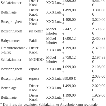
Dieter
2.999,00
4.462,00
Schlafzimmer
XXXLutz
Knoll
€
€
Dieter
1.499,00
3.301,00
Bettanlage
XXXLutz
Knoll
€
€
Dieter
1.499,00
3.020,00
Boxspringbett
XXXLutz
Knoll
€
€
Möbel
2.442,12
2.599,88
Boxspringbett
ruf betten
Inhofer
€
€
Möbel
1.690,12
2.466,88
Babyzimmer
Paidi
Inhofer
€
€
Drehtürenschrank
Dieter
1.199,00
2.379,00
XXXLutz
6-türig
Knoll
€
€
Möbel
3.758,12
2.197,88
Schlafzimmer
MONDO
Inhofer
€
€
1.099,00
2.106,00
Boxspringbett
esposa
XXXLutz
€
€
2.033,00
Boxspringbett
esposa
XXXLutz
999,00 €
€
Dieter
1.499,00
2.029,00
Bettanlage
XXXLutz
Knoll
€
€
Dieter
1.199,00
1.929,00
Bettanlage
XXXLutz
Knoll
€
€
* Der Preis der gezeigten Schlafzimmer Angebote kann regionale