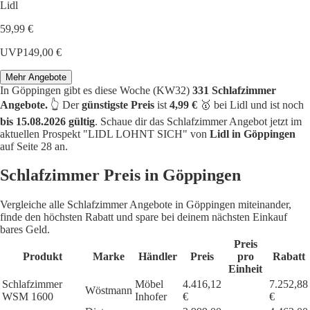
Lidl
59,99 €
UVP
149,00 €
Mehr Angebote
In Göppingen gibt es diese Woche (KW32)
331 Schlafzimmer
Angebote.
👆 Der
günstigste Preis
ist
4,99 €
🥇 bei Lidl und ist noch
bis 15.08.2026 gültig
. Schaue dir das Schlafzimmer Angebot jetzt im
aktuellen Prospekt "LIDL LOHNT SICH" von
Lidl in Göppingen
auf Seite 28 an.
Schlafzimmer Preis in Göppingen
Vergleiche alle Schlafzimmer Angebote in Göppingen miteinander,
finde den höchsten Rabatt und spare bei deinem nächsten Einkauf
bares Geld.
Preis
Produkt
Marke
Händler
Preis
pro
Rabatt
Einheit
Schlafzimmer
Möbel
4.416,12
7.252,88
Wöstmann
WSM 1600
Inhofer
€
€