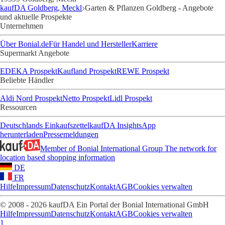
kaufDA Goldberg, Meckl
Garten & Pflanzen Goldberg - Angebote
und aktuelle Prospekte
Unternehmen
Über Bonial.de
Für Handel und Hersteller
Karriere
Supermarkt Angebote
EDEKA Prospekt
Kaufland Prospekt
REWE Prospekt
Beliebte Händler
Aldi Nord Prospekt
Netto Prospekt
Lidl Prospekt
Ressourcen
Deutschlands Einkaufszettel
kaufDA Insights
App
herunterladen
Pressemeldungen
Member of Bonial International Group
The network for
location based shopping information
DE
FR
Hilfe
Impressum
Datenschutz
Kontakt
AGB
Cookies verwalten
© 2008 - 2026 kaufDA Ein Portal der Bonial International GmbH
Hilfe
Impressum
Datenschutz
Kontakt
AGB
Cookies verwalten
1