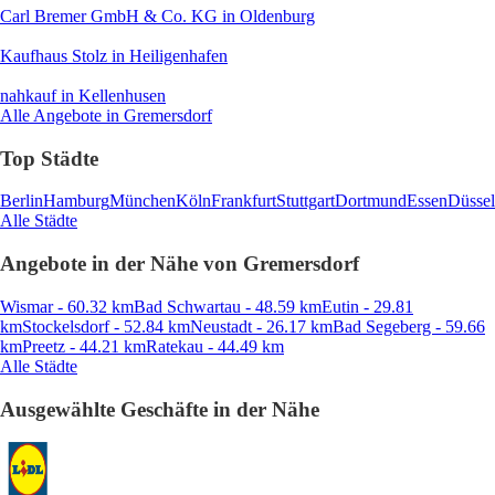
Carl Bremer GmbH & Co. KG
in Oldenburg
Kaufhaus Stolz
in Heiligenhafen
nahkauf
in Kellenhusen
Alle Angebote in Gremersdorf
Top Städte
Berlin
Hamburg
München
Köln
Frankfurt
Stuttgart
Dortmund
Essen
Düssel
Alle Städte
Angebote in der Nähe von Gremersdorf
Wismar - 60.32 km
Bad Schwartau - 48.59 km
Eutin - 29.81
km
Stockelsdorf - 52.84 km
Neustadt - 26.17 km
Bad Segeberg - 59.66
km
Preetz - 44.21 km
Ratekau - 44.49 km
Alle Städte
Ausgewählte Geschäfte in der Nähe