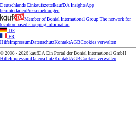
Deutschlands Einkaufszettel
kaufDA Insights
App
herunterladen
Pressemeldungen
Member of Bonial International Group
The network for
location based shopping information
DE
FR
Hilfe
Impressum
Datenschutz
Kontakt
AGB
Cookies verwalten
© 2008 - 2026 kaufDA Ein Portal der Bonial International GmbH
Hilfe
Impressum
Datenschutz
Kontakt
AGB
Cookies verwalten