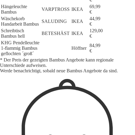
Hängeleuchte
69,99
VARPTROSS
IKEA
Bambus
€
Wäschekorb
44,99
SALUDING
IKEA
Handarbeit Bambus
€
Schreibtisch
129,00
BETESHÄST
IKEA
Bambus hell
€
KHG Pendelleuchte
84,99
1-flammig Bambus
Höffner
€
geflochten ´groß´
* Der Preis der gezeigten Bambus Angebote kann regionale
Unterschiede aufweisen.
Werde benachrichtigt, sobald neue Bambus Angebote da sind.
1