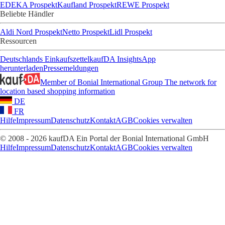
EDEKA Prospekt
Kaufland Prospekt
REWE Prospekt
Beliebte Händler
Aldi Nord Prospekt
Netto Prospekt
Lidl Prospekt
Ressourcen
Deutschlands Einkaufszettel
kaufDA Insights
App
herunterladen
Pressemeldungen
Member of Bonial International Group
The network for
location based shopping information
DE
FR
Hilfe
Impressum
Datenschutz
Kontakt
AGB
Cookies verwalten
© 2008 - 2026 kaufDA Ein Portal der Bonial International GmbH
Hilfe
Impressum
Datenschutz
Kontakt
AGB
Cookies verwalten