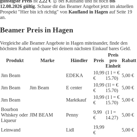
günstigste Preis
ist
2,22 €
🥇 bei Kaufland und ist noch
bis
12.08.2026 gültig
. Schaue dir das Beamer Angebot jetzt im aktuellen
Prospekt "Hier bin ich richtig" von
Kaufland in Hagen
auf Seite 19
an.
Beamer Preis in Hagen
Vergleiche alle Beamer Angebote in Hagen miteinander, finde den
höchsten Rabatt und spare bei deinem nächsten Einkauf bares Geld.
Preis
Produkt
Marke
Händler
Preis
pro
Rabatt
Einheit
10,99
(1 l = €
Jim Beam
EDEKA
5,00 €
€
15.70)
10,99
(1l = €
Jim Beam
Jim Beam
E center
5,00 €
€
15.70)
10,99
(1 l = €
Jim Beam
Marktkauf
5,00 €
€
15.70)
Bourbon
9,99
(1 l =
Whiskey oder
JIM BEAM
Penny
5,00 €
€
14.27)
Liqueur
19,99
Leinwand
Lidl
5,00 €
€