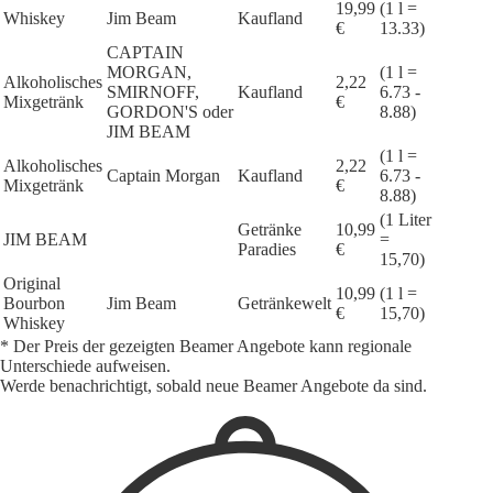
19,99
(1 l =
Whiskey
Jim Beam
Kaufland
€
13.33)
CAPTAIN
MORGAN,
(1 l =
Alkoholisches
2,22
SMIRNOFF,
Kaufland
6.73 -
Mixgetränk
€
GORDON'S oder
8.88)
JIM BEAM
(1 l =
Alkoholisches
2,22
Captain Morgan
Kaufland
6.73 -
Mixgetränk
€
8.88)
(1 Liter
Getränke
10,99
JIM BEAM
=
Paradies
€
15,70)
Original
10,99
(1 l =
Bourbon
Jim Beam
Getränkewelt
€
15,70)
Whiskey
* Der Preis der gezeigten Beamer Angebote kann regionale
Unterschiede aufweisen.
Werde benachrichtigt, sobald neue Beamer Angebote da sind.