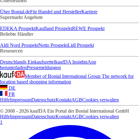
Unternehmen
Über Bonial.de
Für Handel und Hersteller
Karriere
Supermarkt Angebote
EDEKA Prospekt
Kaufland Prospekt
REWE Prospekt
Beliebte Händler
Aldi Nord Prospekt
Netto Prospekt
Lidl Prospekt
Ressourcen
Deutschlands Einkaufszettel
kaufDA Insights
App
herunterladen
Pressemeldungen
Member of Bonial International Group
The network for
location based shopping information
DE
FR
Hilfe
Impressum
Datenschutz
Kontakt
AGB
Cookies verwalten
© 2008 - 2026 kaufDA Ein Portal der Bonial International GmbH
Hilfe
Impressum
Datenschutz
Kontakt
AGB
Cookies verwalten
1