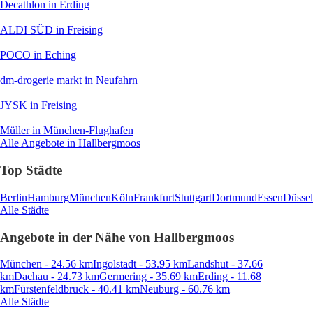
Decathlon
in Erding
ALDI SÜD
in Freising
POCO
in Eching
dm-drogerie markt
in Neufahrn
JYSK
in Freising
Müller
in München-Flughafen
Alle Angebote in Hallbergmoos
Top Städte
Berlin
Hamburg
München
Köln
Frankfurt
Stuttgart
Dortmund
Essen
Düssel
Alle Städte
Angebote in der Nähe von Hallbergmoos
München - 24.56 km
Ingolstadt - 53.95 km
Landshut - 37.66
km
Dachau - 24.73 km
Germering - 35.69 km
Erding - 11.68
km
Fürstenfeldbruck - 40.41 km
Neuburg - 60.76 km
Alle Städte