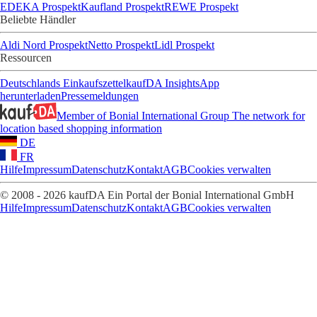
EDEKA Prospekt
Kaufland Prospekt
REWE Prospekt
Beliebte Händler
Aldi Nord Prospekt
Netto Prospekt
Lidl Prospekt
Ressourcen
Deutschlands Einkaufszettel
kaufDA Insights
App
herunterladen
Pressemeldungen
Member of Bonial International Group
The network for
location based shopping information
DE
FR
Hilfe
Impressum
Datenschutz
Kontakt
AGB
Cookies verwalten
© 2008 - 2026 kaufDA Ein Portal der Bonial International GmbH
Hilfe
Impressum
Datenschutz
Kontakt
AGB
Cookies verwalten