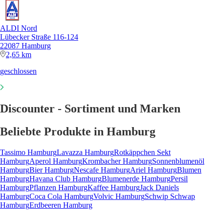
ALDI Nord
Lübecker Straße 116-124
22087 Hamburg
2,65 km
geschlossen
Discounter - Sortiment und Marken
Beliebte Produkte in Hamburg
Tassimo Hamburg
Lavazza Hamburg
Rotkäppchen Sekt
Hamburg
Aperol Hamburg
Krombacher Hamburg
Sonnenblumenöl
Hamburg
Bier Hamburg
Nescafe Hamburg
Ariel Hamburg
Blumen
Hamburg
Havana Club Hamburg
Blumenerde Hamburg
Persil
Hamburg
Pflanzen Hamburg
Kaffee Hamburg
Jack Daniels
Hamburg
Coca Cola Hamburg
Volvic Hamburg
Schwip Schwap
Hamburg
Erdbeeren Hamburg