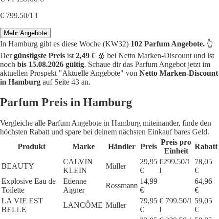
€ 799.50/1 l
Mehr Angebote
In Hamburg gibt es diese Woche (KW32)
102 Parfum Angebote.
👆
Der
günstigste Preis
ist
2,49 €
🥇 bei Netto Marken-Discount und ist
noch
bis 15.08.2026 gültig
. Schaue dir das Parfum Angebot jetzt im
aktuellen Prospekt "Aktuelle Angebote" von
Netto Marken-Discount
in Hamburg
auf Seite 43 an.
Parfum Preis in Hamburg
Vergleiche alle Parfum Angebote in Hamburg miteinander, finde den
höchsten Rabatt und spare bei deinem nächsten Einkauf bares Geld.
Preis pro
Produkt
Marke
Händler
Preis
Rabatt
Einheit
CALVIN
29,95
€299.50/1
78,05
BEAUTY
Müller
KLEIN
€
l
€
Explosive Eau de
Etienne
14,99
64,96
Rossmann
Toilette
Aigner
€
€
LA VIE EST
79,95
€ 799.50/1
59,05
LANCÔME
Müller
BELLE
€
l
€