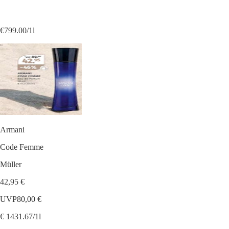
€799.00/1l
Armani
Code Femme
Müller
42,95 €
UVP
80,00 €
€ 1431.67/1l