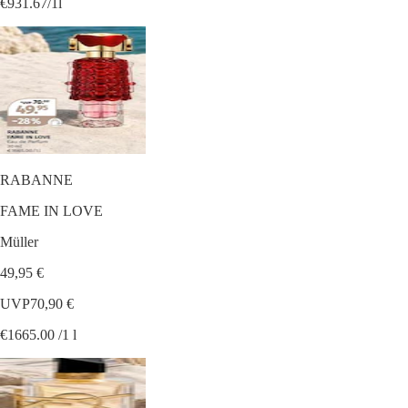
€931.67/1l
RABANNE
FAME IN LOVE
Müller
49,95 €
UVP
70,90 €
€1665.00 /1 l