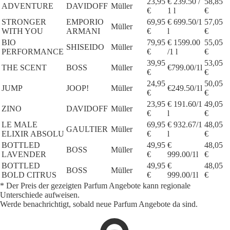
23,95
€ 239.50 /
58,85
ADVENTURE
DAVIDOFF
Müller
€
1 l
€
STRONGER
EMPORIO
69,95
€ 699.50/1
57,05
Müller
WITH YOU
ARMANI
€
l
€
BIO
79,95
€ 1599.00
55,05
SHISEIDO
Müller
PERFORMANCE
€
/1 l
€
39,95
53,05
THE SCENT
BOSS
Müller
€799.00/1l
€
€
24,95
50,05
JUMP
JOOP!
Müller
€249.50/1l
€
€
23,95
€ 191.60/1
49,05
ZINO
DAVIDOFF
Müller
€
l
€
LE MALE
69,95
€ 932.67/1
48,05
GAULTIER
Müller
ELIXIR ABSOLU
€
l
€
BOTTLED
49,95
€
48,05
BOSS
Müller
LAVENDER
€
999.00/1l
€
BOTTLED
49,95
€
48,05
BOSS
Müller
BOLD CITRUS
€
999.00/1l
€
* Der Preis der gezeigten Parfum Angebote kann regionale
Unterschiede aufweisen.
Werde benachrichtigt, sobald neue Parfum Angebote da sind.
1