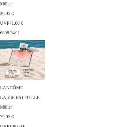
Müller
26,95 €
UVP
71,00 €
€898.34/1l
LANCÔME
LA VIE EST BELLE
Müller
79,95 €
UVP
139,00 €