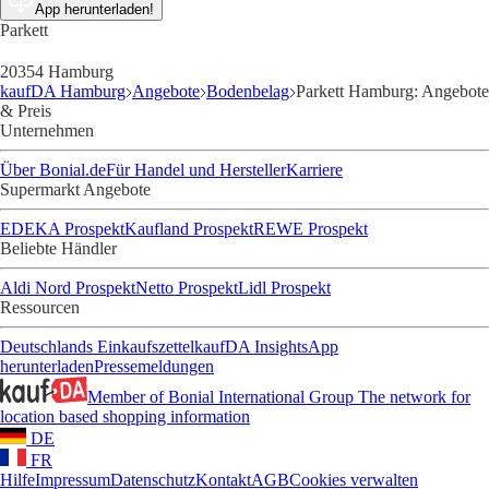
App herunterladen!
Parkett
20354 Hamburg
kaufDA Hamburg
Angebote
Bodenbelag
Parkett Hamburg: Angebote
& Preis
Unternehmen
Über Bonial.de
Für Handel und Hersteller
Karriere
Supermarkt Angebote
EDEKA Prospekt
Kaufland Prospekt
REWE Prospekt
Beliebte Händler
Aldi Nord Prospekt
Netto Prospekt
Lidl Prospekt
Ressourcen
Deutschlands Einkaufszettel
kaufDA Insights
App
herunterladen
Pressemeldungen
Member of Bonial International Group
The network for
location based shopping information
DE
FR
Hilfe
Impressum
Datenschutz
Kontakt
AGB
Cookies verwalten