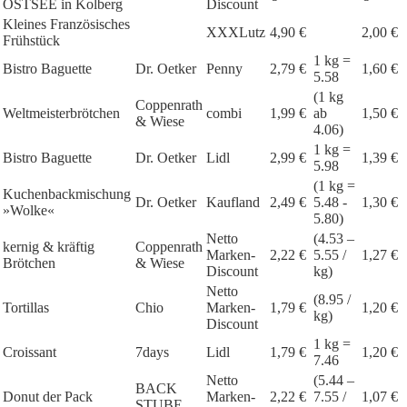
OSTSEE in Kolberg
Discount
Kleines Französisches
XXXLutz
4,90 €
2,00 €
Frühstück
1 kg =
Bistro Baguette
Dr. Oetker
Penny
2,79 €
1,60 €
5.58
(1 kg
Coppenrath
Weltmeisterbrötchen
combi
1,99 €
ab
1,50 €
& Wiese
4.06)
1 kg =
Bistro Baguette
Dr. Oetker
Lidl
2,99 €
1,39 €
5.98
(1 kg =
Kuchenbackmischung
Dr. Oetker
Kaufland
2,49 €
5.48 -
1,30 €
»Wolke«
5.80)
Netto
(4.53 –
kernig & kräftig
Coppenrath
Marken-
2,22 €
5.55 /
1,27 €
Brötchen
& Wiese
Discount
kg)
Netto
(8.95 /
Tortillas
Chio
Marken-
1,79 €
1,20 €
kg)
Discount
1 kg =
Croissant
7days
Lidl
1,79 €
1,20 €
7.46
Netto
(5.44 –
BACK
Donut der Pack
Marken-
2,22 €
7.55 /
1,07 €
STUBE