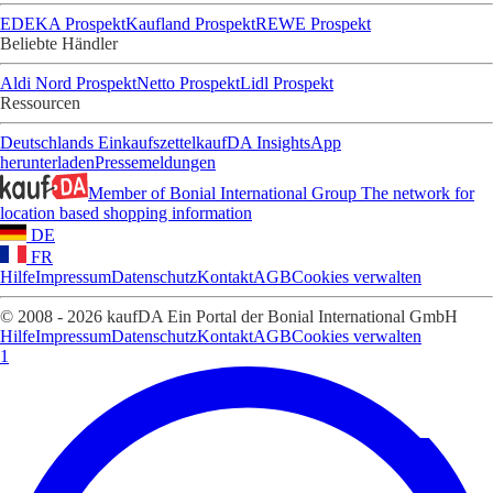
EDEKA Prospekt
Kaufland Prospekt
REWE Prospekt
Beliebte Händler
Aldi Nord Prospekt
Netto Prospekt
Lidl Prospekt
Ressourcen
Deutschlands Einkaufszettel
kaufDA Insights
App
herunterladen
Pressemeldungen
Member of Bonial International Group
The network for
location based shopping information
DE
FR
Hilfe
Impressum
Datenschutz
Kontakt
AGB
Cookies verwalten
© 2008 - 2026 kaufDA Ein Portal der Bonial International GmbH
Hilfe
Impressum
Datenschutz
Kontakt
AGB
Cookies verwalten
1