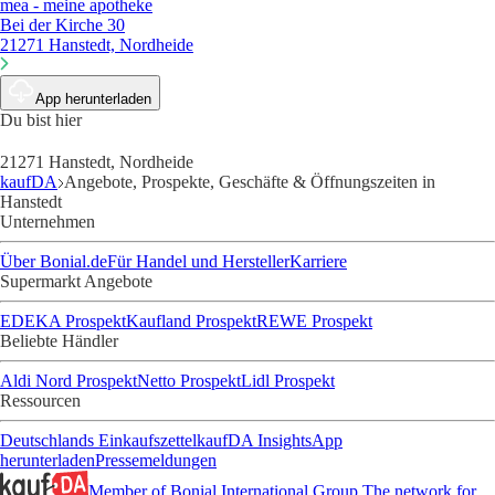
mea - meine apotheke
Bei der Kirche 30
21271 Hanstedt, Nordheide
App herunterladen
Du bist hier
21271 Hanstedt, Nordheide
kaufDA
Angebote, Prospekte, Geschäfte & Öffnungszeiten in
Hanstedt
Unternehmen
Über Bonial.de
Für Handel und Hersteller
Karriere
Supermarkt Angebote
EDEKA Prospekt
Kaufland Prospekt
REWE Prospekt
Beliebte Händler
Aldi Nord Prospekt
Netto Prospekt
Lidl Prospekt
Ressourcen
Deutschlands Einkaufszettel
kaufDA Insights
App
herunterladen
Pressemeldungen
Member of Bonial International Group
The network for