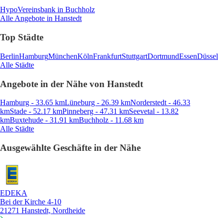
HypoVereinsbank
in Buchholz
Alle Angebote in Hanstedt
Top Städte
Berlin
Hamburg
München
Köln
Frankfurt
Stuttgart
Dortmund
Essen
Düssel
Alle Städte
Angebote in der Nähe von Hanstedt
Hamburg - 33.65 km
Lüneburg - 26.39 km
Norderstedt - 46.33
km
Stade - 52.17 km
Pinneberg - 47.31 km
Seevetal - 13.82
km
Buxtehude - 31.91 km
Buchholz - 11.68 km
Alle Städte
Ausgewählte Geschäfte in der Nähe
EDEKA
Bei der Kirche 4-10
21271 Hanstedt, Nordheide