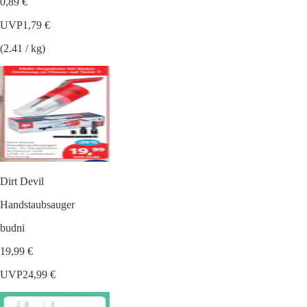
0,89 €
UVP
1,79 €
(2.41 / kg)
Dirt Devil
Handstaubsauger
budni
19,99 €
UVP
24,99 €