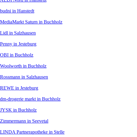
budni
in Hanstedt
MediaMarkt Saturn
in Buchholz
Lidl
in Salzhausen
Penny
in Jesteburg
OBI
in Buchholz
Woolworth
in Buchholz
Rossmann
in Salzhausen
REWE
in Jesteburg
dm-drogerie markt
in Buchholz
JYSK
in Buchholz
Zimmermann
in Seevetal
LINDA Partnerapotheke
in Stelle