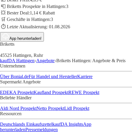
📮 Briketts Prospekte in Hattingen:
3
💥 Bester Deal:
1,14 € Rabatt
🛒 Geschäfte in Hattingen:
3
⏱️ Letzte Aktualisierung:
01.08.2026
App herunterladen!
Briketts
45525 Hattingen, Ruhr
kaufDA Hattingen
Angebote
Briketts Hattingen: Angebote & Preis
Unternehmen
Über Bonial.de
Für Handel und Hersteller
Karriere
Supermarkt Angebote
EDEKA Prospekt
Kaufland Prospekt
REWE Prospekt
Beliebte Händler
Aldi Nord Prospekt
Netto Prospekt
Lidl Prospekt
Ressourcen
Deutschlands Einkaufszettel
kaufDA Insights
App
herunterladen
Pressemeldungen