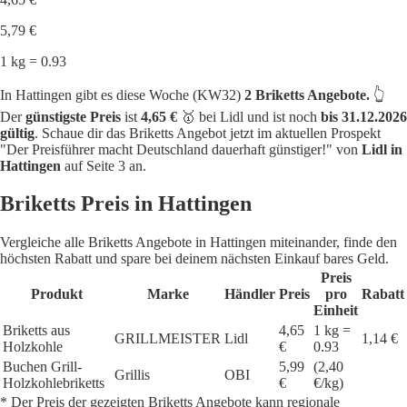
5,79 €
1 kg = 0.93
In Hattingen gibt es diese Woche (KW32)
2 Briketts Angebote.
👆
Der
günstigste Preis
ist
4,65 €
🥇 bei Lidl und ist noch
bis 31.12.2026
gültig
. Schaue dir das Briketts Angebot jetzt im aktuellen Prospekt
"Der Preisführer macht Deutschland dauerhaft günstiger!" von
Lidl in
Hattingen
auf Seite 3 an.
Briketts Preis in Hattingen
Vergleiche alle Briketts Angebote in Hattingen miteinander, finde den
höchsten Rabatt und spare bei deinem nächsten Einkauf bares Geld.
Preis
Produkt
Marke
Händler
Preis
pro
Rabatt
Einheit
Briketts aus
4,65
1 kg =
GRILLMEISTER
Lidl
1,14 €
Holzkohle
€
0.93
Buchen Grill-
5,99
(2,40
Grillis
OBI
Holzkohlebriketts
€
€/kg)
* Der Preis der gezeigten Briketts Angebote kann regionale