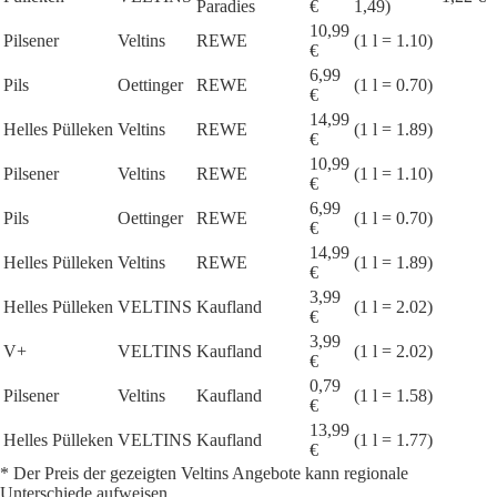
Paradies
€
1,49)
10,99
Pilsener
Veltins
REWE
(1 l = 1.10)
€
6,99
Pils
Oettinger
REWE
(1 l = 0.70)
€
14,99
Helles Pülleken
Veltins
REWE
(1 l = 1.89)
€
10,99
Pilsener
Veltins
REWE
(1 l = 1.10)
€
6,99
Pils
Oettinger
REWE
(1 l = 0.70)
€
14,99
Helles Pülleken
Veltins
REWE
(1 l = 1.89)
€
3,99
Helles Pülleken
VELTINS
Kaufland
(1 l = 2.02)
€
3,99
V+
VELTINS
Kaufland
(1 l = 2.02)
€
0,79
Pilsener
Veltins
Kaufland
(1 l = 1.58)
€
13,99
Helles Pülleken
VELTINS
Kaufland
(1 l = 1.77)
€
* Der Preis der gezeigten Veltins Angebote kann regionale
Unterschiede aufweisen.