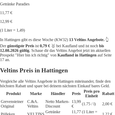
Getränke Paradies
11,77 €
12,99 €
(1 Liter = 1,49)
In Hattingen gibt es diese Woche (KW32)
13 Veltins Angebote.
👆
Der
günstigste Preis
ist
0,79 €
🥇 bei Kaufland und ist noch
bis
12.08.2026 gültig
. Schaue dir das Veltins Angebot jetzt im aktuellen
Prospekt "Hier bin ich richtig" von
Kaufland in Hattingen
auf Seite
17 an.
Veltins Preis in Hattingen
Vergleiche alle Veltins Angebote in Hattingen miteinander, finde den
höchsten Rabatt und spare bei deinem nächsten Einkauf bares Geld.
Preis pro
Produkt
Marke
Händler
Preis
Rabatt
Einheit
Grevensteiner
C.&A.
Netto Marken-
13,99
(1.75 / l)
2,00 €
Original
Veltins
Discount
€
Getränke
11,77
(1 Liter =
Pülleken
VELTINS
1,22 €