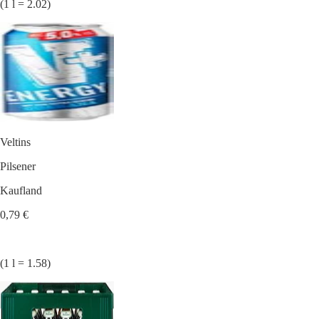
(1 l = 2.02)
Veltins
Pilsener
Kaufland
0,79 €
(1 l = 1.58)