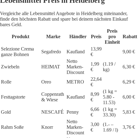
Lebensmittel Preis in Heidelberg
Vergleiche alle Lebensmittel Angebote in Heidelberg miteinander,
finde den höchsten Rabatt und spare bei deinem nächsten Einkauf
bares Geld.
Preis
Produkt
Marke
Händler
Preis
pro
Rabatt
Einheit
Selezione Crema
13,99
Segafredo
Kaufland
9,00 €
ganze Bohnen
€
Netto
1,99
(1.19 /
Zwiebeln
HEIMAT
Marken-
6,30 €
€
kg)
Discount
22,64
Rolle
Oreo
METRO
6,29 €
€
(1 kg =
Coppenrath
8,99
Festtagstorte
Kaufland
5.80 -
6,00 €
& Wiese
€
11.53)
6,66
(1 kg =
Gold
NESCAFÉ
Penny
5,83 €
€
33.30)
Netto
3,00
(1.- –
Rahm Soße
Knorr
Marken-
3,76 €
€
1.69 / l)
Discount