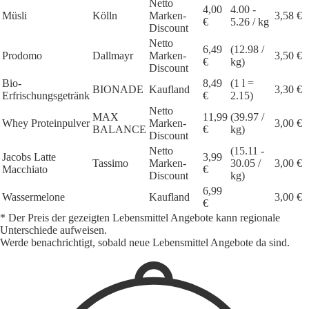
Netto
4,00
4.00 -
Müsli
Kölln
Marken-
3,58 €
€
5.26 / kg
Discount
Netto
6,49
(12.98 /
Prodomo
Dallmayr
Marken-
3,50 €
€
kg)
Discount
Bio-
8,49
(1 l =
BIONADE
Kaufland
3,30 €
Erfrischungsgetränk
€
2.15)
Netto
MAX
11,99
(39.97 /
Whey Proteinpulver
Marken-
3,00 €
BALANCE
€
kg)
Discount
Netto
(15.11 -
Jacobs Latte
3,99
Tassimo
Marken-
30.05 /
3,00 €
Macchiato
€
Discount
kg)
6,99
Wassermelone
Kaufland
3,00 €
€
* Der Preis der gezeigten Lebensmittel Angebote kann regionale
Unterschiede aufweisen.
Werde benachrichtigt, sobald neue Lebensmittel Angebote da sind.
1