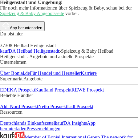
Heiligenstadt und Umgebung!
Für noch mehr Informationen über Spielzeug & Baby, schau bei der
Spielzeug & Baby Angebotsseite
vorbei.
App herunterladen
Du bist hier
37308 Heilbad Heiligenstadt
kaufDA Heilbad Heiligenstadt
Spielzeug & Baby Heilbad
Heiligenstadt - Angebote und aktuelle Prospekte
Unternehmen
Über Bonial.de
Für Handel und Hersteller
Karriere
Supermarkt Angebote
EDEKA Prospekt
Kaufland Prospekt
REWE Prospekt
Beliebte Händler
Aldi Nord Prospekt
Netto Prospekt
Lidl Prospekt
Ressourcen
Deutschlands Einkaufszettel
kaufDA Insights
App
herunterladen
Pressemeldungen
Member of Bonial International Group
The network for