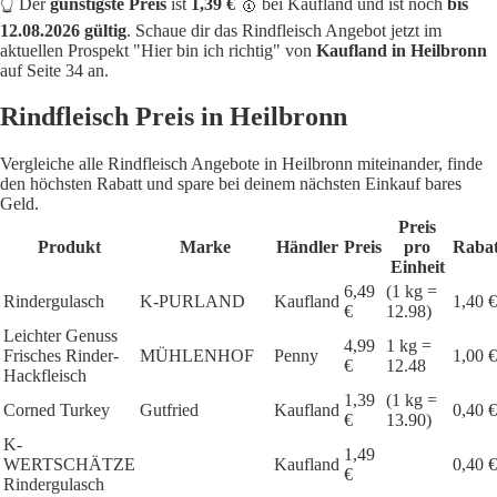
👆 Der
günstigste Preis
ist
1,39 €
🥇 bei Kaufland und ist noch
bis
12.08.2026 gültig
. Schaue dir das Rindfleisch Angebot jetzt im
aktuellen Prospekt "Hier bin ich richtig" von
Kaufland in Heilbronn
auf Seite 34 an.
Rindfleisch Preis in Heilbronn
Vergleiche alle Rindfleisch Angebote in Heilbronn miteinander, finde
den höchsten Rabatt und spare bei deinem nächsten Einkauf bares
Geld.
Preis
Produkt
Marke
Händler
Preis
pro
Rabat
Einheit
6,49
(1 kg =
Rindergulasch
K-PURLAND
Kaufland
1,40 €
€
12.98)
Leichter Genuss
4,99
1 kg =
Frisches Rinder-
MÜHLENHOF
Penny
1,00 €
€
12.48
Hackfleisch
1,39
(1 kg =
Corned Turkey
Gutfried
Kaufland
0,40 €
€
13.90)
K-
1,49
WERTSCHÄTZE
Kaufland
0,40 €
€
Rindergulasch