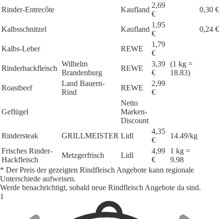
2,69
Rinder-Entrecôte
Kaufland
0,30 €
€
1,95
Kalbsschnitzel
Kaufland
0,24 €
€
1,79
Kalbs-Leber
REWE
€
Wilhelm
3,39
(1 kg =
Rinderhackfleisch
REWE
Brandenburg
€
18.83)
Land Bauern-
2,99
Roastbeef
REWE
Rind
€
Netto
Geflügel
Marken-
Discount
4,35
Rindersteak
GRILLMEISTER
Lidl
14.49/kg
€
Frisches Rinder-
4,99
1 kg =
Metzgerfrisch
Lidl
Hackfleisch
€
9.98
* Der Preis der gezeigten Rindfleisch Angebote kann regionale
Unterschiede aufweisen.
Werde benachrichtigt, sobald neue Rindfleisch Angebote da sind.