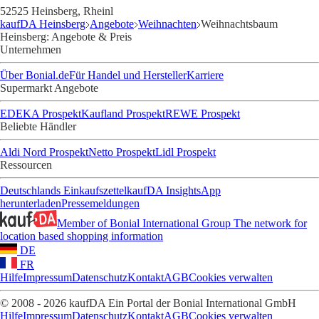
52525 Heinsberg, Rheinl
kaufDA Heinsberg
Angebote
Weihnachten
Weihnachtsbaum
Heinsberg: Angebote & Preis
Unternehmen
Über Bonial.de
Für Handel und Hersteller
Karriere
Supermarkt Angebote
EDEKA Prospekt
Kaufland Prospekt
REWE Prospekt
Beliebte Händler
Aldi Nord Prospekt
Netto Prospekt
Lidl Prospekt
Ressourcen
Deutschlands Einkaufszettel
kaufDA Insights
App
herunterladen
Pressemeldungen
Member of Bonial International Group
The network for
location based shopping information
DE
FR
Hilfe
Impressum
Datenschutz
Kontakt
AGB
Cookies verwalten
© 2008 - 2026 kaufDA Ein Portal der Bonial International GmbH
Hilfe
Impressum
Datenschutz
Kontakt
AGB
Cookies verwalten