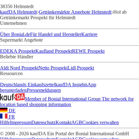
38350 Helmstedt
kaufDA Helmstedt
Getränkemärkte Angebote Helmstedt
Hol ab
Getränkemarkt Prospekt für Helmstedt
Unternehmen
Über Bonial.de
Für Handel und Hersteller
Karriere
Supermarkt Angebote
EDEKA Prospekt
Kaufland Prospekt
REWE Prospekt
Beliebte Händler
Aldi Nord Prospekt
Netto Prospekt
Lidl Prospekt
Ressourcen
Deutschlands Einkaufszettel
kaufDA Insights
App
herunterladen
Pressemeldungen
Member of Bonial International Group
The network for
location based shopping information
DE
FR
Hilfe
Impressum
Datenschutz
Kontakt
AGB
Cookies verwalten
© 2008 - 2026 kaufDA Ein Portal der Bonial International GmbH