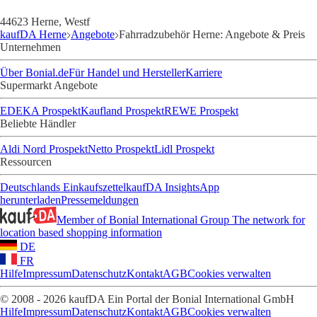
44623 Herne, Westf
kaufDA Herne
Angebote
Fahrradzubehör Herne: Angebote & Preis
Unternehmen
Über Bonial.de
Für Handel und Hersteller
Karriere
Supermarkt Angebote
EDEKA Prospekt
Kaufland Prospekt
REWE Prospekt
Beliebte Händler
Aldi Nord Prospekt
Netto Prospekt
Lidl Prospekt
Ressourcen
Deutschlands Einkaufszettel
kaufDA Insights
App
herunterladen
Pressemeldungen
Member of Bonial International Group
The network for
location based shopping information
DE
FR
Hilfe
Impressum
Datenschutz
Kontakt
AGB
Cookies verwalten
© 2008 - 2026 kaufDA Ein Portal der Bonial International GmbH
Hilfe
Impressum
Datenschutz
Kontakt
AGB
Cookies verwalten