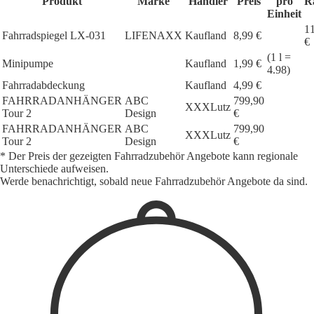
Produkt
Marke
Händler
Preis
pro
R
Einheit
1
Fahrradspiegel LX-031
LIFENAXX
Kaufland
8,99 €
€
(1 l =
Minipumpe
Kaufland
1,99 €
4.98)
Fahrradabdeckung
Kaufland
4,99 €
FAHRRADANHÄNGER
ABC
799,90
XXXLutz
Tour 2
Design
€
FAHRRADANHÄNGER
ABC
799,90
XXXLutz
Tour 2
Design
€
* Der Preis der gezeigten Fahrradzubehör Angebote kann regionale
Unterschiede aufweisen.
Werde benachrichtigt, sobald neue Fahrradzubehör Angebote da sind.
1