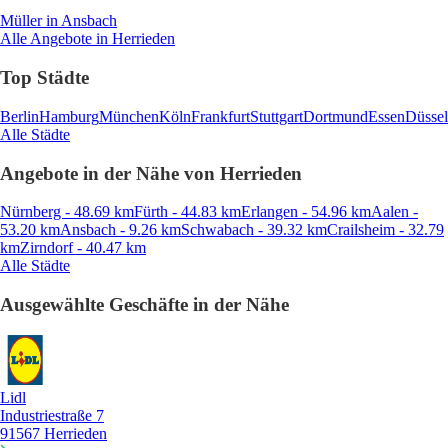
Müller
in Ansbach
Alle Angebote in Herrieden
Top Städte
Berlin
Hamburg
München
Köln
Frankfurt
Stuttgart
Dortmund
Essen
Düssel
Alle Städte
Angebote in der Nähe von Herrieden
Nürnberg - 48.69 km
Fürth - 44.83 km
Erlangen - 54.96 km
Aalen -
53.20 km
Ansbach - 9.26 km
Schwabach - 39.32 km
Crailsheim - 32.79
km
Zirndorf - 40.47 km
Alle Städte
Ausgewählte Geschäfte in der Nähe
Lidl
Industriestraße 7
91567 Herrieden