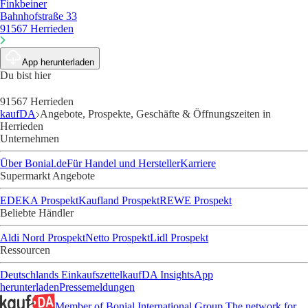
Finkbeiner
Bahnhofstraße 33
91567 Herrieden
App herunterladen
Du bist hier
91567 Herrieden
kaufDA
Angebote, Prospekte, Geschäfte & Öffnungszeiten in
Herrieden
Unternehmen
Über Bonial.de
Für Handel und Hersteller
Karriere
Supermarkt Angebote
EDEKA Prospekt
Kaufland Prospekt
REWE Prospekt
Beliebte Händler
Aldi Nord Prospekt
Netto Prospekt
Lidl Prospekt
Ressourcen
Deutschlands Einkaufszettel
kaufDA Insights
App
herunterladen
Pressemeldungen
Member of Bonial International Group
The network for