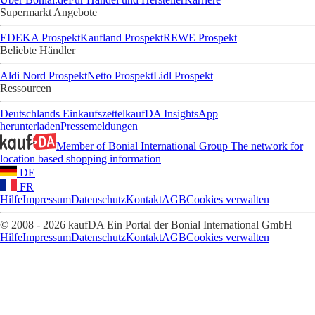
Supermarkt Angebote
EDEKA Prospekt
Kaufland Prospekt
REWE Prospekt
Beliebte Händler
Aldi Nord Prospekt
Netto Prospekt
Lidl Prospekt
Ressourcen
Deutschlands Einkaufszettel
kaufDA Insights
App
herunterladen
Pressemeldungen
Member of Bonial International Group
The network for
location based shopping information
DE
FR
Hilfe
Impressum
Datenschutz
Kontakt
AGB
Cookies verwalten
© 2008 - 2026 kaufDA Ein Portal der Bonial International GmbH
Hilfe
Impressum
Datenschutz
Kontakt
AGB
Cookies verwalten