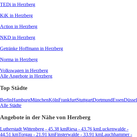
TEDi
in Herzberg
KiK
in Herzberg
Action
in Herzberg
NKD
in Herzberg
Getränke Hoffmann
in Herzberg
Norma
in Herzberg
Volkswagen
in Herzberg
Alle Angebote in Herzberg
Top Städte
Berlin
Hamburg
München
Köln
Frankfurt
Stuttgart
Dortmund
Essen
Düssel
Alle Städte
Angebote in der Nähe von Herzberg
Lutherstadt Wittenberg - 45.38 km
Riesa - 43.76 km
Luckenwalde -
44.51 km
Torgau - 21.91 km
Finsterwalde - 33.91 km
Lauchhammer -