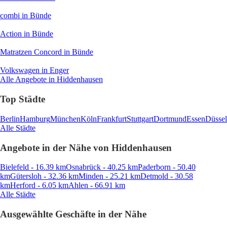
combi
in Bünde
Action
in Bünde
Matratzen Concord
in Bünde
Volkswagen
in Enger
Alle Angebote in Hiddenhausen
Top Städte
Berlin
Hamburg
München
Köln
Frankfurt
Stuttgart
Dortmund
Essen
Düssel
Alle Städte
Angebote in der Nähe von Hiddenhausen
Bielefeld - 16.39 km
Osnabrück - 40.25 km
Paderborn - 50.40
km
Gütersloh - 32.36 km
Minden - 25.21 km
Detmold - 30.58
km
Herford - 6.05 km
Ahlen - 66.91 km
Alle Städte
Ausgewählte Geschäfte in der Nähe