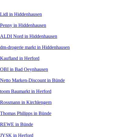
Lidl
in Hiddenhausen
Penny
in Hiddenhausen
ALDI Nord
in Hiddenhausen
dm-drogerie markt
in Hiddenhausen
Kaufland
in Herford
OBI
in Bad Oeynhausen
Netto Marken-Discount
in Bünde
toom Baumarkt
in Herford
Rossmann
in Kirchlengern
Thomas Philipps
in Bünde
REWE
in Bünde
JYSK
in Herford