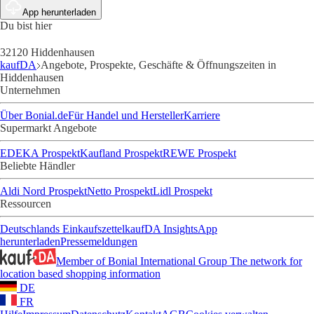
App herunterladen
Du bist hier
32120 Hiddenhausen
kaufDA
Angebote, Prospekte, Geschäfte & Öffnungszeiten in
Hiddenhausen
Unternehmen
Über Bonial.de
Für Handel und Hersteller
Karriere
Supermarkt Angebote
EDEKA Prospekt
Kaufland Prospekt
REWE Prospekt
Beliebte Händler
Aldi Nord Prospekt
Netto Prospekt
Lidl Prospekt
Ressourcen
Deutschlands Einkaufszettel
kaufDA Insights
App
herunterladen
Pressemeldungen
Member of Bonial International Group
The network for
location based shopping information
DE
FR