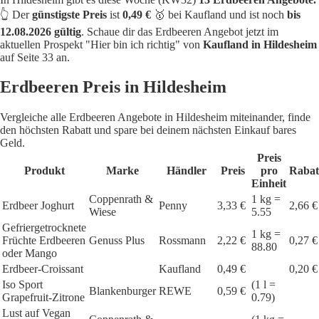
👆 Der
günstigste Preis
ist
0,49 €
🥇 bei Kaufland und ist noch
bis
12.08.2026 gültig
. Schaue dir das Erdbeeren Angebot jetzt im
aktuellen Prospekt "Hier bin ich richtig" von
Kaufland in Hildesheim
auf Seite 33 an.
Erdbeeren Preis in Hildesheim
Vergleiche alle Erdbeeren Angebote in Hildesheim miteinander, finde
den höchsten Rabatt und spare bei deinem nächsten Einkauf bares
Geld.
Preis
Produkt
Marke
Händler
Preis
pro
Rabat
Einheit
Coppenrath &
1 kg =
Erdbeer Joghurt
Penny
3,33 €
2,66 €
Wiese
5.55
Gefriergetrocknete
1 kg =
Früchte Erdbeeren
Genuss Plus
Rossmann
2,22 €
0,27 €
88.80
oder Mango
Erdbeer-Croissant
Kaufland
0,49 €
0,20 €
Iso Sport
(1 l =
Blankenburger
REWE
0,59 €
Grapefruit-Zitrone
0.79)
Lust auf Vegan