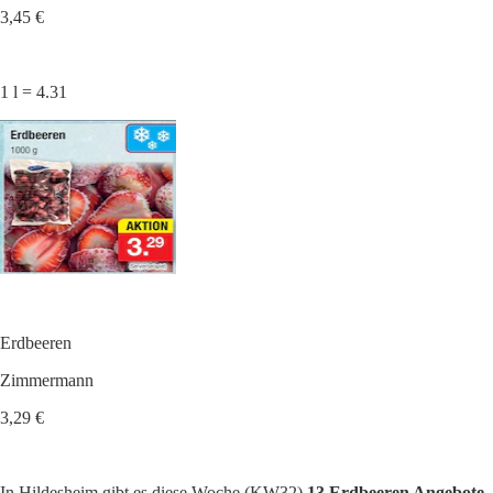
3,45 €
1 l = 4.31
Erdbeeren
Zimmermann
3,29 €
In Hildesheim gibt es diese Woche (KW32)
13 Erdbeeren Angebote.