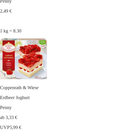
Penny
2,49 €
1 kg = 8.30
Coppenrath & Wiese
Erdbeer Joghurt
Penny
ab 3,33 €
UVP
5,99 €