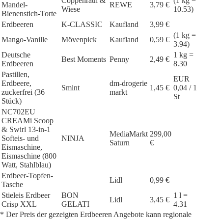
Coppenrath &
(1 kg =
Mandel-
REWE
3,79 €
Wiese
10.53)
Bienenstich-Torte
Erdbeeren
K-CLASSIC
Kaufland
3,99 €
(1 kg =
Mango-Vanille
Mövenpick
Kaufland
0,59 €
3.94)
Deutsche
1 kg =
Best Moments
Penny
2,49 €
Erdbeeren
8.30
Pastillen,
EUR
Erdbeere,
dm-drogerie
Smint
1,45 €
0,04 / 1
zuckerfrei (36
markt
St
Stück)
NC702EU
CREAMi Scoop
& Swirl 13-in-1
MediaMarkt
299,00
Softeis- und
NINJA
Saturn
€
Eismaschine,
Eismaschine (800
Watt, Stahlblau)
Erdbeer-Topfen-
Lidl
0,99 €
Tasche
Stieleis Erdbeer
BON
1 l =
Lidl
3,45 €
Crisp XXL
GELATI
4.31
* Der Preis der gezeigten Erdbeeren Angebote kann regionale