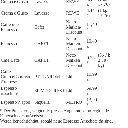
Crema e Gusto
Lavazza
REWE
€
17.76)
4,44
(1 kg =
Crema e Gusto
Lavazza
REWE
€
17.76)
Netto
Caffé oder
11,49
Cafet
Marken-
Espresso
€
Discount
Netto
10,49
Espresso
CAFET
Marken-
€
Discount
Netto
(3.- / l;
0,75
Cafe Latte
CAFET
Marken-
2.88 /
€
Discount
kg)
Caffè
10,99
Crema/Espresso
BELLAROM
Lidl
€
Cremoso
Espresso-
59,99
SILVERCREST
Lidl
maschine
€
13,90
Espresso Napoli
Saquella
METRO
€
* Der Preis der gezeigten Espresso Angebote kann regionale
Unterschiede aufweisen.
Werde benachrichtigt, sobald neue Espresso Angebote da sind.
1