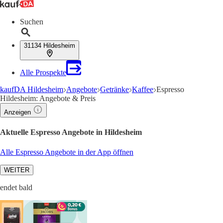
Suchen
31134 Hildesheim
Alle Prospekte
kaufDA Hildesheim
Angebote
Getränke
Kaffee
Espresso
Hildesheim: Angebote & Preis
Anzeigen
Aktuelle Espresso Angebote in Hildesheim
Alle Espresso Angebote in der App öffnen
WEITER
endet bald