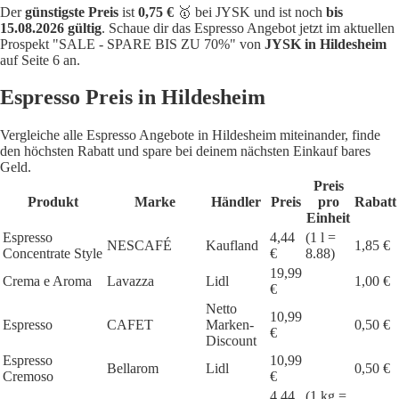
Der
günstigste Preis
ist
0,75 €
🥇 bei JYSK und ist noch
bis
15.08.2026 gültig
. Schaue dir das Espresso Angebot jetzt im aktuellen
Prospekt "SALE - SPARE BIS ZU 70%" von
JYSK in Hildesheim
auf Seite 6 an.
Espresso Preis in Hildesheim
Vergleiche alle Espresso Angebote in Hildesheim miteinander, finde
den höchsten Rabatt und spare bei deinem nächsten Einkauf bares
Geld.
Preis
Produkt
Marke
Händler
Preis
pro
Rabatt
Einheit
Espresso
4,44
(1 l =
NESCAFÉ
Kaufland
1,85 €
Concentrate Style
€
8.88)
19,99
Crema e Aroma
Lavazza
Lidl
1,00 €
€
Netto
10,99
Espresso
CAFET
Marken-
0,50 €
€
Discount
Espresso
10,99
Bellarom
Lidl
0,50 €
Cremoso
€
4,44
(1 kg =