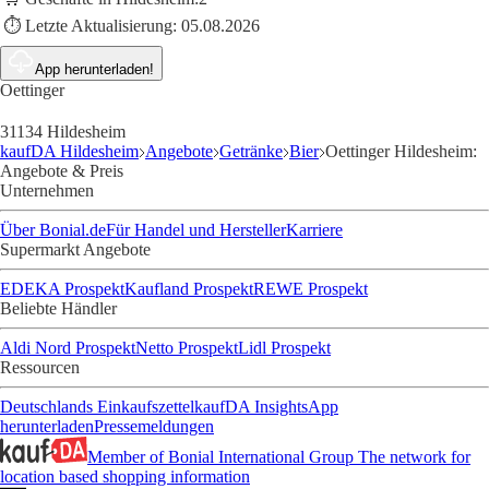
⏱️ Letzte Aktualisierung:
05.08.2026
App herunterladen!
Oettinger
31134 Hildesheim
kaufDA Hildesheim
Angebote
Getränke
Bier
Oettinger Hildesheim:
Angebote & Preis
Unternehmen
Über Bonial.de
Für Handel und Hersteller
Karriere
Supermarkt Angebote
EDEKA Prospekt
Kaufland Prospekt
REWE Prospekt
Beliebte Händler
Aldi Nord Prospekt
Netto Prospekt
Lidl Prospekt
Ressourcen
Deutschlands Einkaufszettel
kaufDA Insights
App
herunterladen
Pressemeldungen
Member of Bonial International Group
The network for
location based shopping information