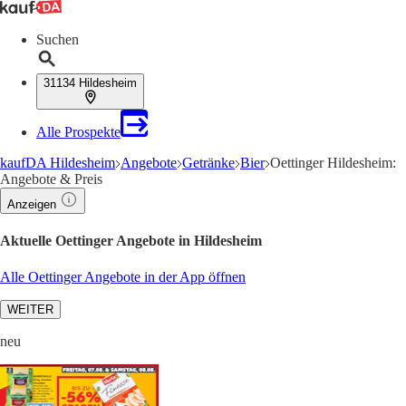
Suchen
31134 Hildesheim
Alle Prospekte
kaufDA Hildesheim
Angebote
Getränke
Bier
Oettinger Hildesheim:
Angebote & Preis
Anzeigen
Aktuelle Oettinger Angebote in Hildesheim
Alle Oettinger Angebote in der App öffnen
WEITER
neu