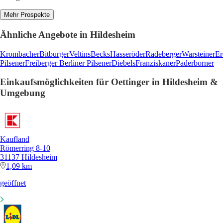
Mehr Prospekte
Ähnliche Angebote in Hildesheim
Krombacher
Bitburger
Veltins
Becks
Hasseröder
Radeberger
Warsteiner
Er
Pilsener
Freiberger
Berliner Pilsener
Diebels
Franziskaner
Paderborner
Einkaufsmöglichkeiten für Oettinger in Hildesheim &
Umgebung
Kaufland
Römerring 8-10
31137 Hildesheim
1,09 km
geöffnet