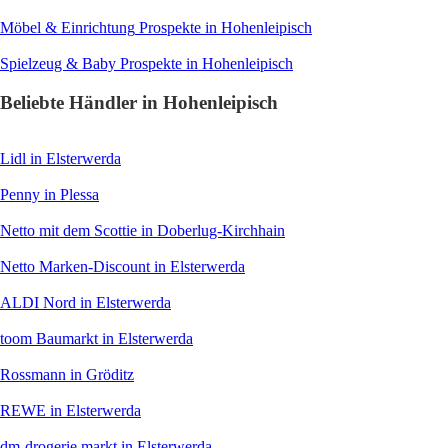
Möbel & Einrichtung
Prospekte in Hohenleipisch
Spielzeug & Baby
Prospekte in Hohenleipisch
Beliebte Händler in Hohenleipisch
Lidl
in Elsterwerda
Penny
in Plessa
Netto mit dem Scottie
in Doberlug-Kirchhain
Netto Marken-Discount
in Elsterwerda
ALDI Nord
in Elsterwerda
toom Baumarkt
in Elsterwerda
Rossmann
in Gröditz
REWE
in Elsterwerda
dm-drogerie markt
in Elsterwerda