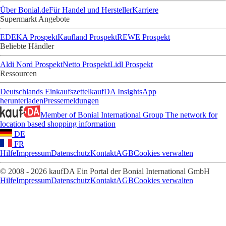
Über Bonial.de
Für Handel und Hersteller
Karriere
Supermarkt Angebote
EDEKA Prospekt
Kaufland Prospekt
REWE Prospekt
Beliebte Händler
Aldi Nord Prospekt
Netto Prospekt
Lidl Prospekt
Ressourcen
Deutschlands Einkaufszettel
kaufDA Insights
App
herunterladen
Pressemeldungen
Member of Bonial International Group
The network for
location based shopping information
DE
FR
Hilfe
Impressum
Datenschutz
Kontakt
AGB
Cookies verwalten
© 2008 - 2026 kaufDA Ein Portal der Bonial International GmbH
Hilfe
Impressum
Datenschutz
Kontakt
AGB
Cookies verwalten