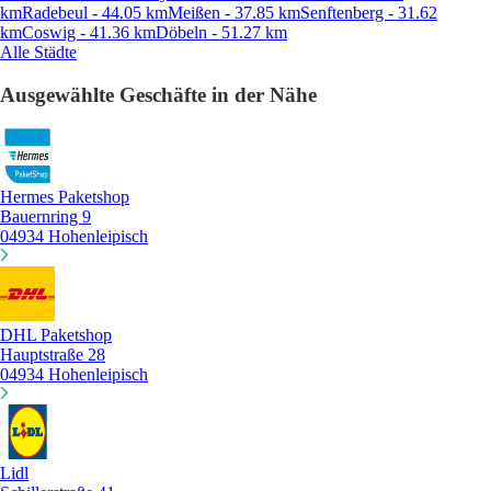
km
Radebeul - 44.05 km
Meißen - 37.85 km
Senftenberg - 31.62
km
Coswig - 41.36 km
Döbeln - 51.27 km
Alle Städte
Ausgewählte Geschäfte in der Nähe
Hermes Paketshop
Bauernring 9
04934 Hohenleipisch
DHL Paketshop
Hauptstraße 28
04934 Hohenleipisch
Lidl