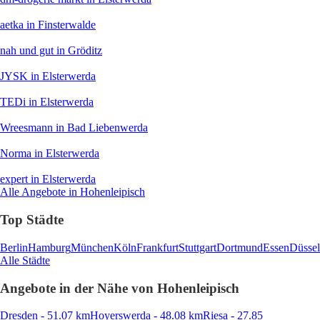
aetka
in Finsterwalde
nah und gut
in Gröditz
JYSK
in Elsterwerda
TEDi
in Elsterwerda
Wreesmann
in Bad Liebenwerda
Norma
in Elsterwerda
expert
in Elsterwerda
Alle Angebote in Hohenleipisch
Top Städte
Berlin
Hamburg
München
Köln
Frankfurt
Stuttgart
Dortmund
Essen
Düssel
Alle Städte
Angebote in der Nähe von Hohenleipisch
Dresden - 51.07 km
Hoyerswerda - 48.08 km
Riesa - 27.85