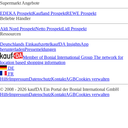
Supermarkt Angebote
EDEKA Prospekt
Kaufland Prospekt
REWE Prospekt
Beliebte Händler
Aldi Nord Prospekt
Netto Prospekt
Lidl Prospekt
Ressourcen
Deutschlands Einkaufszettel
kaufDA Insights
App
herunterladen
Pressemeldungen
Member of Bonial International Group
The network for
location based shopping information
DE
FR
Hilfe
Impressum
Datenschutz
Kontakt
AGB
Cookies verwalten
© 2008 - 2026 kaufDA Ein Portal der Bonial International GmbH
Hilfe
Impressum
Datenschutz
Kontakt
AGB
Cookies verwalten