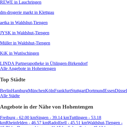
REWE
in Lauchringen
dm-drogerie markt
in Klettgau
aetka
in Waldshut-Tiengen
JYSK
in Waldshut-Tiengen
Müller
in Waldshut-Tiengen
KiK
in Wutöschingen
LINDA Partnerapotheke
in Ühlingen-Birkendorf
Alle Angebote in Hohentengen
Top Städte
Berlin
Hamburg
München
Köln
Frankfurt
Stuttgart
Dortmund
Essen
Düssel
Alle Städte
Angebote in der Nähe von Hohentengen
Freiburg - 62.00 km
Singen - 39.14 km
Tuttlingen - 53.18
km
Rheinfelden - 46.57 km
Radolfzell - 45.51 km
Waldshut-Tiengen -