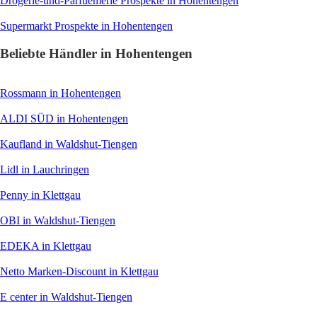
Drogerie-und-Parfuemerie
Prospekte in Hohentengen
Supermarkt
Prospekte in Hohentengen
Beliebte Händler in Hohentengen
Rossmann
in Hohentengen
ALDI SÜD
in Hohentengen
Kaufland
in Waldshut-Tiengen
Lidl
in Lauchringen
Penny
in Klettgau
OBI
in Waldshut-Tiengen
EDEKA
in Klettgau
Netto Marken-Discount
in Klettgau
E center
in Waldshut-Tiengen