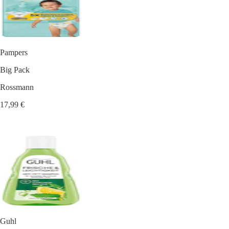
Pampers
Big Pack
Rossmann
17,99 €
Guhl