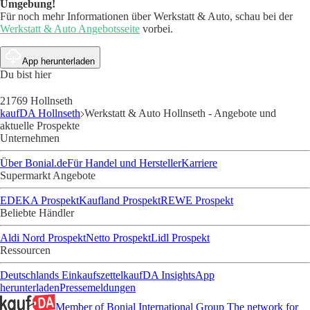
Umgebung!
Für noch mehr Informationen über Werkstatt & Auto, schau bei der
Werkstatt & Auto Angebotsseite
vorbei.
App herunterladen
Du bist hier
21769 Hollnseth
kaufDA Hollnseth
Werkstatt & Auto Hollnseth - Angebote und
aktuelle Prospekte
Unternehmen
Über Bonial.de
Für Handel und Hersteller
Karriere
Supermarkt Angebote
EDEKA Prospekt
Kaufland Prospekt
REWE Prospekt
Beliebte Händler
Aldi Nord Prospekt
Netto Prospekt
Lidl Prospekt
Ressourcen
Deutschlands Einkaufszettel
kaufDA Insights
App
herunterladen
Pressemeldungen
Member of Bonial International Group
The network for